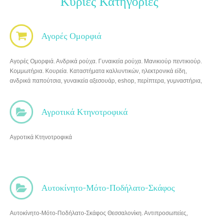
Κύριες Κατηγορίες
Αγορές Ομορφιά
Αγορές Ομορφιά. Ανδρικά ρούχα. Γυναικεία ρούχα. Μανικιούρ πεντικιούρ.
Κομμωτήρια. Κουρεία. Καταστήματα καλλυντικών, ηλεκτρονικά είδη,
ανδρικά παπούτσια, γυναικεία αξεσουάρ, eshop, περίπτερα, γυμναστήρια,
φαρμακεία, beauty salon, καταστήματα Γερμανός, καταστήματα Cosmote,
καταστήματα Nova, ανδρικά αξεσουάρ, ανδρικά παπούτσια, γυναικεία
εσώρουχα, ανδρικά εσώρουχα, παιδικά ρούχα, παιχνίδια, αθλητικοί
Αγροτικά Κτηνοτροφικά
σύλλογοι, θαλασσοθεραπεία, solarium, spa-μασάζ, tattoo-piercing, κέντρα
αισθητικής, κούρεμα…
Αγροτικά Κτηνοτροφικά
Αυτοκίνητο-Μότο-Ποδήλατο-Σκάφος
Αυτοκίνητο-Μότο-Ποδήλατο-Σκάφος Θεσσαλονίκη. Αντιπροσωπείες,