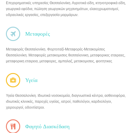
Επιχειρηματικές υπηρεσίες Θεσσαλονίκη. Αγροτικά είδη, κτηνοτροφικά είδη,
γεωργικά εφόδια, πώληση γεωργικών μηχανημάτων, ελαιοχρωματισμοί,
υδραυλικές εργασίες, επεξεργασία μαρμάρων.
Μεταφορές
Μεταφορές Θεσσαλονίκη. Φορτοταξί-Μεταφορές-Μετακομίσεις
Θεσσαλονίκη. Μεταφορές μετακομισεις θεσσαλονικη, μεταφορικες εταιρειες,
μεταφορικη εταιρεια, μεταφορες, αμπαλαζ, μετακομισεις, φοιτητικες
μεταφορες, μεταφορες σε ολη την ελλαδα, ενοικιαση φορτηγου για
μεταφορες, λυσιμο-δεσιμο ηλεκτρικων συσκευων, λυσιμο δεσιμο
επιπλωνΤαχυμεταφορές, φορτοταξι, μικρομεταφορές γρήγορα και υπεύθυνα
Υγεία
εντός πόλεως και νομού. Μεταφορές επίπλων, συσκευών από
πολυκαταστήματα. Μετακομίσεις φοιτητών, γκαρσονιέρα, διαμερίσματα,
Υγεία Θεσσαλονίκη. Ιδιωτικά νοσοκομεία, διαγνωστικά κέντρα, ασθενοφόρα,
μονοκατοικία…
ιδιωτικές κλινικές, παροχές υγείας, ιατροί, παθολόγοι, καρδιολόγοι,
χειρουργοί, οδοντίατροι.
Φαγητό Διασκέδαση