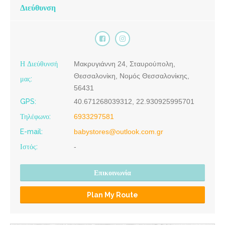
Διεύθυνση
ΠΑΙΔΙΚΑ ΡΟΥΧΑ ΣΤΑΥΡΟΥΠΟΛΗ ΘΕΣΣΑΛΟΝΙΚΗ |
BABYLAND STORES - thessaloniki.ctb.gr
ΠΑΙΔΙΚΑ ΡΟΥΧΑ ΣΤΑΥΡΟΥΠΟΛΗ ΘΕΣΣΑΛΟΝΙΚΗ |
BABYLAND STORES - thessaloniki.ctb.gr
Η Διεύθυνσή
Μακρυγιάννη 24, Σταυρούπολη,
Θεσσαλονίκη, Νομός Θεσσαλονίκης,
μας:
56431
GPS:
40.671268039312, 22.930925995701
Τηλέφωνο:
6933297581
E-mail:
babystores@outlook.com.gr
Ιστός:
-
Επικοινωνία
Plan My Route