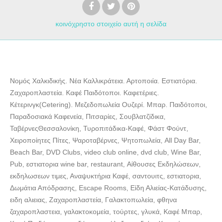
κοινόχρηστο στοιχείο
αυτή η σελίδα
Νομός Χαλκιδικής. Νέα Καλλικράτεια. Αρτοποιία. Εστιατόρια.
Ζαχαροπλαστεία. Καφέ Παιδότοποι. Καφετέριες.
Κέτερινγκ(Cetering). Μεζεδοπωλεία Ουζερί. Μπαρ. Παιδότοποι,
Παραδοσιακά Καφενεία, Πιτσαρίες, Σουβλατζίδικα,
ΤαβέρνεςΘεσσαλονίκη, Τυροπιτάδικα-Καφέ, Φάστ Φούντ,
Χειροποίητες Πίτες, Ψαροταβέρνες, Ψητοπωλεία, All Day Bar,
Beach Bar, DVD Clubs, video club online, dvd club, Wine Bar,
Pub, εστιατορια wine bar, restaurant, Αίθουσες Εκδηλώσεων,
εκδηλωσεων τιμες, Αναψυκτήρια Καφέ, σαντουιτς, εστιατορια,
Δωμάτια Απόδρασης, Escape Rooms, Είδη Αλιείας-Κατάδυσης,
ειδη αλιειας, Ζαχαροπλαστεία, Γαλακτοπωλεία, φθηνα
ζαχαροπλαστεια, γαλακτοκομεία, τούρτες, γλυκά, Καφέ Μπαρ,