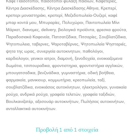
Καφέ Παιδότοποι, παιδότοποι φύλαξη παιδιών, Καφετέριες,
Κέντρα Διασκέδασης, Κέντρα Διασκέδασης Αθηνα, Κρεπερί,
κρεπερι μοναστηράκι, κρεπερί, Μεζεδοπωλεία-Ουζερί, καφέ
μπαρ κοντά μου, Μπυραρίες, Πολυχώροι, Παντοπωλεία Μίνι
Μάρκετ, διανομες, delivery, βιολογικά προϊόντα, φρεσκα φρούτα,
Παραδοσιακά Καφενεία, Πατσατζίδικα, Πιτσαρίες, Σουβλατζίδικα,
Ψητοπωλεια, ταβερνες, Ψαροταβέρνες, Ψητοπωλεία Ψησταριές,
ψητα της ωρας, συνεργεία αυτοκινητων, παθολόγοι,
καρδιολογοι, γενικοι ιατροι, διαμονή, ξενοδοχεία, ενοικιαζομενα
δωμάτια, τσιπουραδικα, φροντιστηρια, φροντιστήρια αγγλικών,
μπουγατσαδικα, βενζινάδικα, γυμναστήρια, οδική βοήθεια,
φαρμακεία, μανικιουρ, κομμωτήρια, κρεοπωλεία, ταξί,
σουβλατζίδικα, ενοικιάσεις αυτοκίνητων, ηλεκτρολόγοι, γυναικεία
ρούχα, ανδρικά ρούχα, γραφεία τελετών, γραφεία ταξιδιών,
Βουλκανιζατέρ, αξεσουάρ αυτοκινήτων, Πωλήσεις αυτοκινήτων,
ανταλλακτικά αυτοκινήτων.
Προβολή 1 από 1 στοιχεία