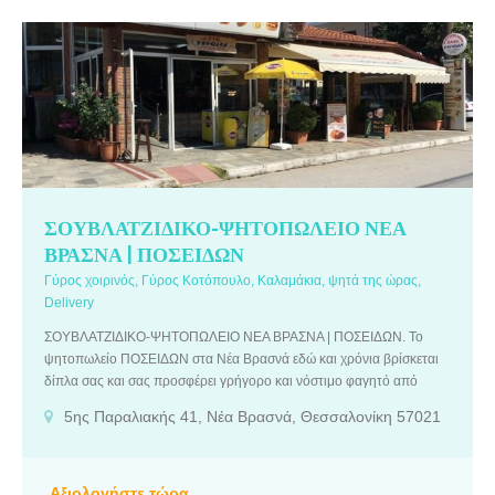
ΣΟΥΒΛΑΤΖΙΔΙΚΟ-ΨΗΤΟΠΩΛΕΙΟ ΝΕΑ
ΒΡΑΣΝΑ | ΠΟΣΕΙΔΩΝ
Γύρος χοιρινός, Γύρος Κοτόπουλο, Καλαμάκια, ψητά της ώρας,
Delivery
ΣΟΥΒΛΑΤΖΙΔΙΚΟ-ΨΗΤΟΠΩΛΕΙΟ ΝΕΑ ΒΡΑΣΝΑ | ΠΟΣΕΙΔΩΝ. Το
ψητοπωλείο ΠΟΣΕΙΔΩΝ στα Νέα Βρασνά εδώ και χρόνια βρίσκεται
δίπλα σας και σας προσφέρει γρήγορο και νόστιμο φαγητό από
φρέσκα και υψηλής ποιότητας υλικά. Μαζί με τους άριστους και
5ης Παραλιακής 41, Νέα Βρασνά, Θεσσαλονίκη 57021
έμπειρους ψήστες μας σας προσφέρουμε μια μοναδική εμπειρία
γεύσης και μυρωδιάς για να απολαύσετε την κάθε μπουκιά.
Αξιολογήστε τώρα