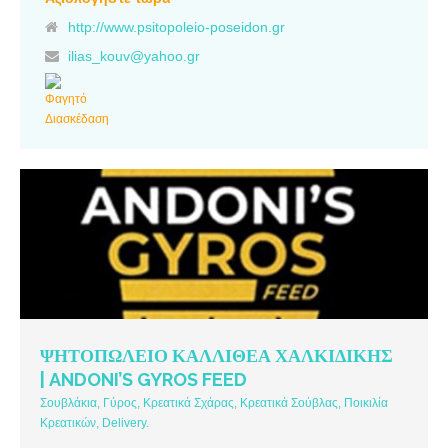
http://www.psitopoleio-poseidon.gr
ilias_kouv@yahoo.gr
ΨΗΤΟΠΩΛΕΙΟ ΚΑΛΛΙΘΕΑ ΧΑΛΚΙΔΙΚΗΣ
| ANDONI’S GYROS FEED
Σουβλάκια, Γύρος, Κρεατικά Σχάρας, Κρεατικά Σούβλας, Ποικιλία
Κρεατικών, Delivery.