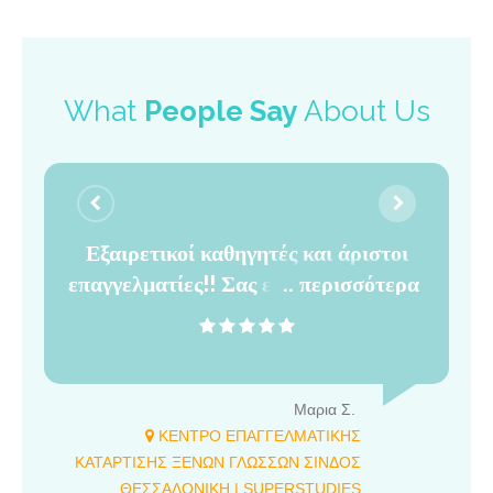
What
People Say
About Us
Εξαιρετικοί καθηγητές και άριστοι
επαγγελματίες!! Σας ευχαριστώ πολύ!!
περισσότερα
Το ταχύρυθμο πρόγραμμα εκμάθησης
αγγλικών είναι πολύ αποτελεσματικό
και έχει πολύ καλές καθηγήτριες!!
Συγχαρηστήρια!!
Μαρια Σ.
ΚΕΝΤΡΟ ΕΠΑΓΓΕΛΜΑΤΙΚΗΣ
ΚΑΤΑΡΤΙΣΗΣ ΞΕΝΩΝ ΓΛΩΣΣΩΝ ΣΙΝΔΟΣ
ΘΕΣΣΑΛΟΝΙΚΗ | SUPERSTUDIES