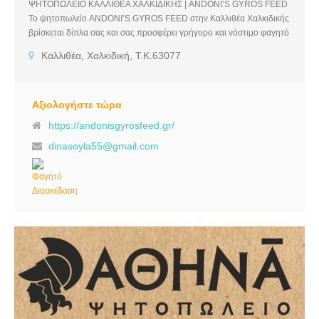
ΨΗΤΟΠΩΛΕΙΟ ΚΑΛΛΙΘΕΑ ΧΑΛΚΙΔΙΚΗΣ | ANDONI’S GYROS FEED
Το ψητοπωλείο ANDONI’S GYROS FEED στην Καλλιθέα Χαλκιδικής
βρίσκεται δίπλα σας και σας προσφέρει γρήγορο και νόστιμο φαγητό
από φρέσκα και υψηλής ποιότητας υλικά. Μαζί με τους άριστους και
Καλλιθέα, Χαλκιδική, Τ.Κ.63077
έμπειρους ψήστες μας σας προσφέρουμε μια μοναδική εμπειρία
γεύσης και μυρωδιάς για να απολαύσετε την κάθε μπουκιά.
Καλύπτοντας και τον πιο απαιτητικό πελάτη και ακολουθώντας όλα
τα πρότυπα υγιεινής, καθημερινά δημιουργούμε για εσάς μοναδικές
Αξιολογήστε τώρα
γεύσεις μέσα από ένα πλούσιο μενού. Όλα έρχονται φρεσκοψημένα
https://andonisgyrosfeed.gr/
και πεντανόστιμα, στο χώρο σας, με ένα απλό τηλεφώνημα.
dinasoyla55@gmail.com