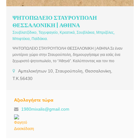
ΨΗΤΟΠΩΛΕΙΟ ΣΤΑΥΡΟΥΠΟΛΗ
ΘΕΣΣΑΛΟΝΙΚΗ | ΑΘΗΝΑ
Σουβλατζίδικο, Ταχυφαγείο, Κρεατικά, Σουβλάκια, Μπριζόλες,
Μπιφτέκια, Παϊδάκια.
ΨΗΤΟΠΩΛΕΙΟ ΣΤΑΥΡΟΥΠΟΛΗ ΘΕΣΣΑΛΟΝΙΚΗ | ΑΘΗΝΑ Σε έναν
μοντέρνο χώρο στην Σταυρούπολη, δημιουργήσαμε για εσάς ένα
ξεχωριστό ψητοπωλείο, το “Αθηνά”. Καλύπτοντας και τον πιο
απαιτητικό πελάτη και ακολουθώντας όλα τα πρότυπα υγιεινής,
Αμπελοκήπων 10, Σταυρούπολη, Θεσσαλονίκη,
καθημερινά δημιουργούμε για εσάς μοναδικές γεύσεις μέσα από ένα
Τ.Κ.56430
πλούσιο μενού. Όλα έρχονται φρεσκοψημένα και πεντανόστιμα, στο
χώρο σας, με ένα απλό τηλεφώνημα.
Αξιολογήστε τώρα
1980mixalis@gmail.com