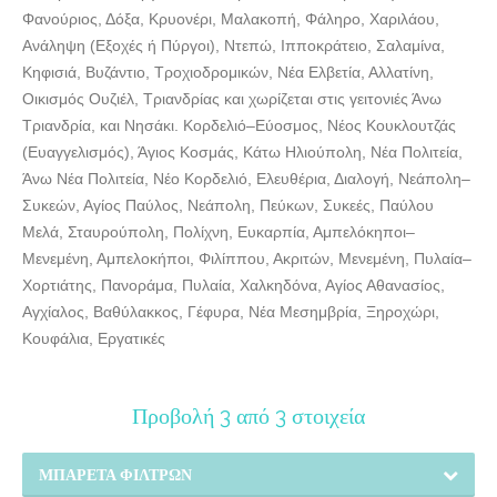
Φανούριος, Δόξα, Κρυονέρι, Μαλακοπή, Φάληρο, Χαριλάου,
Ανάληψη (Εξοχές ή Πύργοι), Ντεπώ, Ιπποκράτειο, Σαλαμίνα,
Κηφισιά, Βυζάντιο, Τροχιοδρομικών, Νέα Ελβετία, Αλλατίνη,
Οικισμός Ουζιέλ, Τριανδρίας και χωρίζεται στις γειτονιές Άνω
Τριανδρία, και Νησάκι. Κορδελιό–Εύοσμος, Νέος Κουκλουτζάς
(Ευαγγελισμός), Άγιος Κοσμάς, Κάτω Ηλιούπολη, Νέα Πολιτεία,
Άνω Νέα Πολιτεία, Νέο Κορδελιό, Ελευθέρια, Διαλογή, Νεάπολη–
Συκεών, Αγίος Παύλος, Νεάπολη, Πεύκων, Συκεές, Παύλου
Μελά, Σταυρούπολη, Πολίχνη, Ευκαρπία, Αμπελόκηποι–
Μενεμένη, Αμπελοκήποι, Φιλίππου, Ακριτών, Μενεμένη, Πυλαία–
Χορτιάτης, Πανοράμα, Πυλαία, Χαλκηδόνα, Αγίος Αθανασίος,
Αγχίαλος, Βαθύλακκος, Γέφυρα, Νέα Μεσημβρία, Ξηροχώρι,
Κουφάλια, Εργατικές
Προβολή 3 από 3 στοιχεία
ΜΠΑΡΈΤΑ ΦΊΛΤΡΩΝ