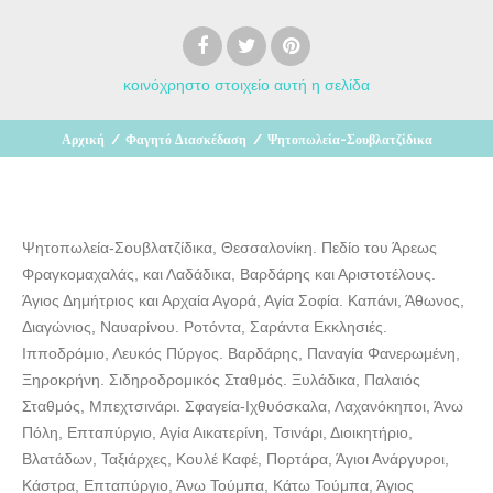
κοινόχρηστο στοιχείο
αυτή η σελίδα
Αρχική
/
Φαγητό Διασκέδαση
/
Ψητοπωλεία-Σουβλατζίδικα
Ψητοπωλεία-Σουβλατζίδικα, Θεσσαλονίκη. Πεδίο του Άρεως
Φραγκομαχαλάς, και Λαδάδικα, Βαρδάρης και Αριστοτέλους.
Άγιος Δημήτριος και Αρχαία Αγορά, Αγία Σοφία. Καπάνι, Άθωνος,
Διαγώνιος, Ναυαρίνου. Ροτόντα, Σαράντα Εκκλησιές.
Ιπποδρόμιο, Λευκός Πύργος. Βαρδάρης, Παναγία Φανερωμένη,
Ξηροκρήνη. Σιδηροδρομικός Σταθμός. Ξυλάδικα, Παλαιός
Σταθμός, Μπεχτσινάρι. Σφαγεία-Ιχθυόσκαλα, Λαχανόκηποι, Άνω
Πόλη, Επταπύργιο, Αγία Αικατερίνη, Τσινάρι, Διοικητήριο,
Βλατάδων, Ταξιάρχες, Κουλέ Καφέ, Πορτάρα, Άγιοι Ανάργυροι,
Κάστρα, Επταπύργιο, Άνω Τούμπα, Κάτω Τούμπα, Άγιος