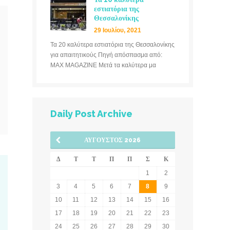
εστιατόρια της
Θεσσαλονίκης
29 Ιουλίου, 2021
Τα 20 καλύτερα εστιατόρια της Θεσσαλονίκης
για απαιτητικούς Πηγή απόσπασμα από:
MAX MAGAZINE Μετά τα καλύτερα μα
Daily Post Archive
ΑΎΓΟΥΣΤΟΣ 2026
Δ
Τ
Τ
Π
Π
Σ
Κ
1
2
3
4
5
6
7
8
9
10
11
12
13
14
15
16
17
18
19
20
21
22
23
24
25
26
27
28
29
30