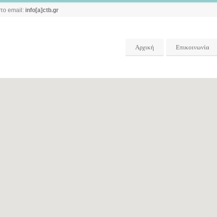
το email:
info[a]ctb.gr
Αρχική
Επικοινωνία