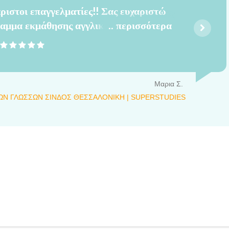
άριστοι επαγγελματίες!! Σας ευχαριστώ
ραμμα εκμάθησης αγγλικών είναι πολύ
περισσότερα
ύ καλές καθηγήτριες!! Συγχαρηστήρια!!
Μαρια Σ.
ΩΝ ΓΛΩΣΣΩΝ ΣΙΝΔΟΣ ΘΕΣΣΑΛΟΝΙΚΗ | SUPERSTUDIES