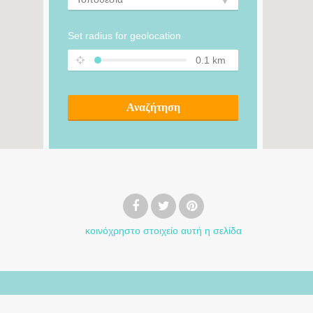
Set radius for geolocation
0.1
km
Αναζήτηση
κοινόχρηστο στοιχείο
αυτή η σελίδα